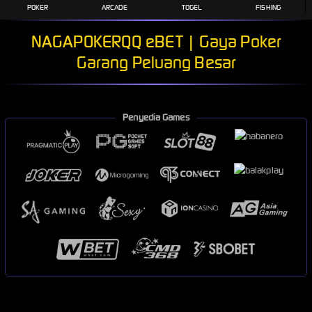
POKER
ARCADE
TOGEL
FISHING
NAGAPOKERQQ eBET | Gaya Poker
Garang Peluang Besar
Penyedia Games