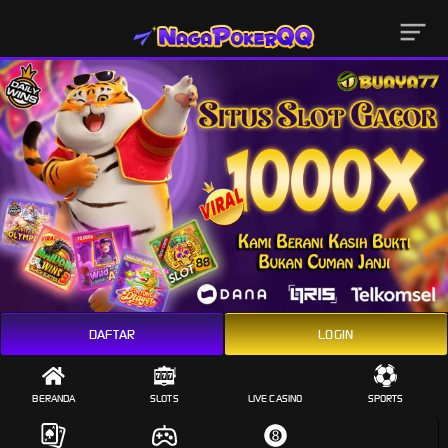
Link Alternatif
DAFTAR
LOGIN
BERANDA
SLOTS
LIVE CASINO
SPORTS